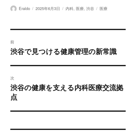
投
投
カ
タ
Eraldo
2025年6月3日
内科
,
医療
,
渋谷
医療
稿
稿
テ
グ
者
日:
ゴ
リ
ー
投
前
稿
渋谷で見つける健康管理の新常識
前
の
ナ
投
ビ
稿:
次
ゲ
渋谷の健康を支える内科医療交流拠
次
点
の
ー
投
シ
稿:
ョ